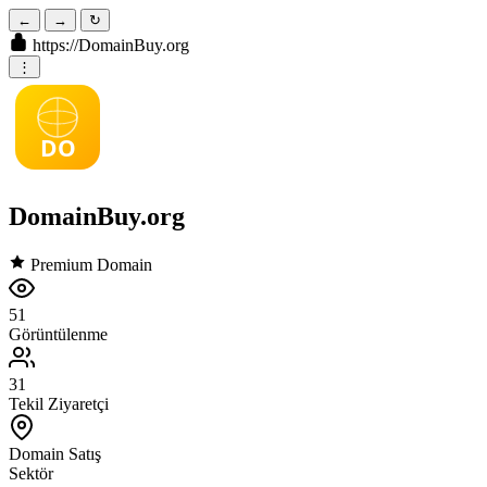
←
→
↻
https://
DomainBuy.org
⋮
DO
DomainBuy.org
Premium Domain
51
Görüntülenme
31
Tekil Ziyaretçi
Domain Satış
Sektör