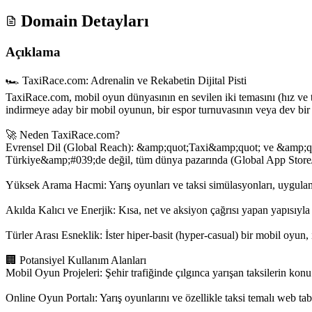
Domain Detayları
Açıklama
🏎️ TaxiRace.com: Adrenalin ve Rekabetin Dijital Pisti
TaxiRace.com, mobil oyun dünyasının en sevilen iki temasını (hız ve ta
indirmeye aday bir mobil oyunun, bir espor turnuvasının veya dev bir 
🚀 Neden TaxiRace.com?
Evrensel Dil (Global Reach): &amp;quot;Taxi&amp;quot; ve &amp;quo
Türkiye&amp;#039;de değil, tüm dünya pazarında (Global App Store/G
Yüksek Arama Hacmi: Yarış oyunları ve taksi simülasyonları, uygulam
Akılda Kalıcı ve Enerjik: Kısa, net ve aksiyon çağrısı yapan yapısıyla
Türler Arası Esneklik: İster hiper-basit (hyper-casual) bir mobil oyun, i
🏢 Potansiyel Kullanım Alanları
Mobil Oyun Projeleri: Şehir trafiğinde çılgınca yarışan taksilerin kon
Online Oyun Portalı: Yarış oyunlarını ve özellikle taksi temalı web ta