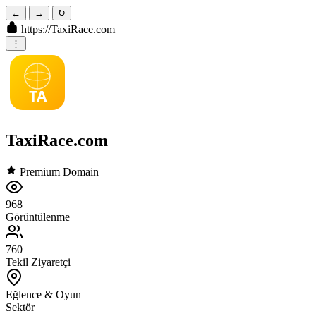
←
→
↻
https://
TaxiRace.com
⋮
TA
TaxiRace.com
Premium Domain
968
Görüntülenme
760
Tekil Ziyaretçi
Eğlence & Oyun
Sektör