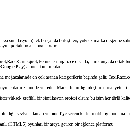
ksi simülasyonu) tek bir çatıda birleştiren, yüksek marka değerine sahip 
oyun portalının ana anahtarıdır.
t;Race&amp;quot; kelimeleri İngilizce olsa da, tüm dünyada ortak bir
oogle Play) anında tanınır kılar.
a mağazalarında en çok aranan kategorilerin başında gelir. TaxiRace.c
 oyuncuların zihninde yer eder. Marka bilinirliği oluşturma maliyetini 
ster yüksek grafikli bir simülasyon projesi olsun; bu isim her türlü kalite
u alındığı, seviye atlamalı ve modifiye seçenekli bir mobil oyunun ana m
banlı (HTML5) oyunları bir araya getiren bir eğlence platformu.